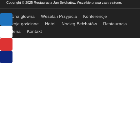
Copyright © 2025 Restauracja Jan Bełchatów. Wszelkie prawa zastrzeżone.
Strona główna
Wesela i Przyjęcia
Konferencje
Pokoje gościnne
Hotel
Nocleg Bełchatów
Restauracja
Galeria
Kontakt