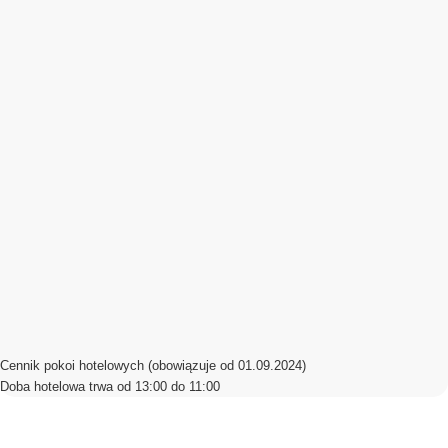
550.00 zł
Pokój z klimatyzacją
(4R)
Zapraszamy do rezerwacji poprzez platformę Booking.com
Sprawdź dostępność terminów
Cennik pokoi hotelowych (obowiązuje od 01.09.2024)
Doba hotelowa trwa od 13:00 do 11:00
RECEPCJA JEST CZYNNA I PROWADZI ROZLICZENIA GOŚCI
HOTELOWYCH W GODZINACH: